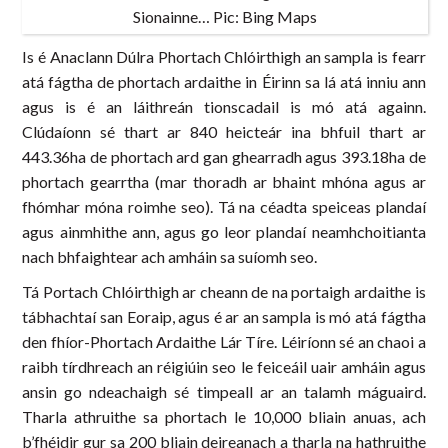
Sionainne… Pic: Bing Maps
Is é Anaclann Dúlra Phortach Chlóirthigh an sampla is fearr
atá fágtha de phortach ardaithe in Éirinn sa lá atá inniu ann
agus is é an láithreán tionscadail is mó atá againn.
Clúdaíonn sé thart ar 840 heicteár ina bhfuil thart ar
443.36ha de phortach ard gan ghearradh agus 393.18ha de
phortach gearrtha (mar thoradh ar bhaint mhóna agus ar
fhómhar móna roimhe seo). Tá na céadta speiceas plandaí
agus ainmhithe ann, agus go leor plandaí neamhchoitianta
nach bhfaightear ach amháin sa suíomh seo.
Tá Portach Chlóirthigh ar cheann de na portaigh ardaithe is
tábhachtaí san Eoraip, agus é ar an sampla is mó atá fágtha
den fhíor-Phortach Ardaithe Lár Tíre. Léiríonn sé an chaoi a
raibh tírdhreach an réigiúin seo le feiceáil uair amháin agus
ansin go ndeachaigh sé timpeall ar an talamh máguaird.
Tharla athruithe sa phortach le 10,000 bliain anuas, ach
b’fhéidir gur sa 200 bliain deireanach a tharla na hathruithe