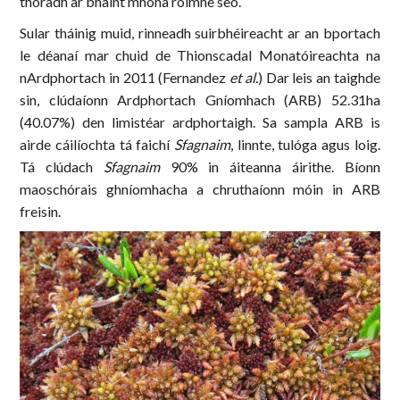
thoradh ar bhaint mhóna roimhe seo.
Sular tháinig muid, rinneadh suirbhéireacht ar an bportach
le déanaí mar chuid de Thionscadal Monatóireachta na
nArdphortach in 2011 (Fernandez
et al.
) Dar leis an taighde
sin, clúdaíonn Ardphortach Gníomhach (ARB) 52.31ha
(40.07%) den limistéar ardphortaigh. Sa sampla ARB is
airde cáilíochta tá faichí
Sfagnaim
, linnte, tulóga agus loig.
Tá clúdach
Sfagnaim
90% in áiteanna áirithe. Bíonn
maoschórais ghníomhacha a chruthaíonn móin in ARB
freisin.