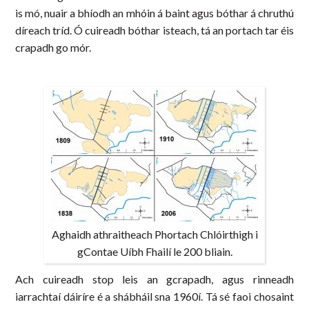
is mó, nuair a bhíodh an mhóin á baint agus bóthar á chruthú
díreach tríd. Ó cuireadh bóthar isteach, tá an portach tar éis
crapadh go mór.
Aghaidh athraitheach Phortach Chlóirthigh i
gContae Uíbh Fhailí le 200 bliain.
Ach cuireadh stop leis an gcrapadh, agus rinneadh
iarrachtaí dáiríre é a shábháil sna 1960í. Tá sé faoi chosaint