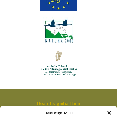
Déan Teagmháil Linn
Aonad Bainistithe na dTailte Móna,
Bainistigh Toiliú
An Roinn Tithíochta, Rialtais Áitiúil agus Oidhreachta,