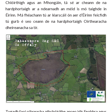
Chlóirthigh agus an Mhongáin, tá sé ar cheann de na
hardphortaigh ar a ndearnadh an méid is mó taighde in
Éirinn. Má fhéachann tú ar léarscáil ón aer d’Éirinn feicfidh
tú gurb é seo ceann de na hardphortaigh Oirthearacha
dheireanacha sa tír.
Tugadh faoi oibreacha athchóirithe anseo idir Feabhra agus