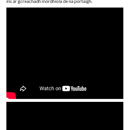
éis ár gcreachadh mórdhíola de na portaigh.