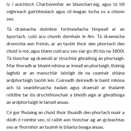
Is í aolchloch Charbónmhar an bhuncharraig, agus tá till
oighreach gairbhéalach agus sil-leagan locha os a chionn
seo.
Tá draenacha doimhne forimeallacha timpeall ar an
bportach, cuid acu chomh domhain le 4m. Tá draenacha
dromchla ann freisin, ar an taobh thoir den phortach den
chuid is mó, agus téann cuid acu seo siar go dtí tús na 1800í.
Tá tionchar ag draenáil ar struchtúr ghnáthóg an phortaigh.
Mar thoradh ar bhaint mhóna ar imeall an phortaigh, tháinig
laghdú ar an maoschlár laistigh de na ceantair shlána
ardphortaigh taobh leis. Cuireadh deireadh le baint mhóna
ach tá seanbhruacha éadain agus draenáil ar thalamh
réitithe tar éis drochthionchair a bheith aige ar ghnáthóga
an ardphortaigh le tamall anuas.
Cé gur fhulaing an chuid thoir thuaidh den phortach nuair a
dódh é roimhe seo, ní raibh aon tionchar ag an gcleachtas
seo ar fhormhór an tsuímh le blianta beaga anuas.