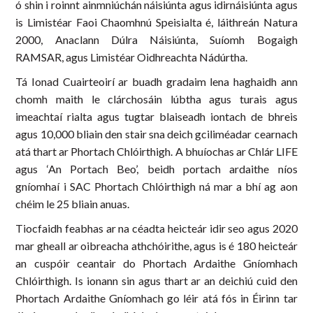
ó shin i roinnt ainmniúchán náisiúnta agus idirnáisiúnta agus
is Limistéar Faoi Chaomhnú Speisialta é, láithreán Natura
2000, Anaclann Dúlra Náisiúnta, Suíomh Bogaigh
RAMSAR, agus Limistéar Oidhreachta Nádúrtha.
Tá Ionad Cuairteoirí ar buadh gradaim lena haghaidh ann
chomh maith le clárchosáin lúbtha agus turais agus
imeachtaí rialta agus tugtar blaiseadh iontach de bhreis
agus 10,000 bliain den stair sna deich gciliméadar cearnach
atá thart ar Phortach Chlóirthigh. A bhuíochas ar Chlár LIFE
agus ‘An Portach Beo’, beidh portach ardaithe níos
gníomhaí i SAC Phortach Chlóirthigh ná mar a bhí ag aon
chéim le 25 bliain anuas.
Tiocfaidh feabhas ar na céadta heicteár idir seo agus 2020
mar gheall ar oibreacha athchóirithe, agus is é 180 heicteár
an cuspóir ceantair do Phortach Ardaithe Gníomhach
Chlóirthigh. Is ionann sin agus thart ar an deichiú cuid den
Phortach Ardaithe Gníomhach go léir atá fós in Éirinn tar