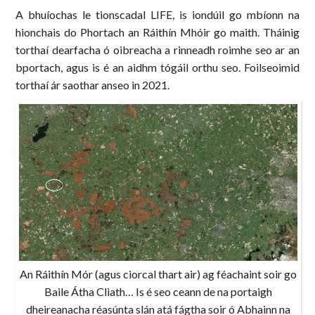
A bhuíochas le tionscadal LIFE, is iondúil go mbíonn na
hionchais do Phortach an Ráithín Mhóir go maith. Tháinig
torthaí dearfacha ó oibreacha a rinneadh roimhe seo ar an
bportach, agus is é an aidhm tógáil orthu seo. Foilseoimid
torthaí ár saothar anseo in 2021.
An Ráithín Mór (agus ciorcal thart air) ag féachaint soir go
Baile Átha Cliath… Is é seo ceann de na portaigh
dheireanacha réasúnta slán atá fágtha soir ó Abhainn na