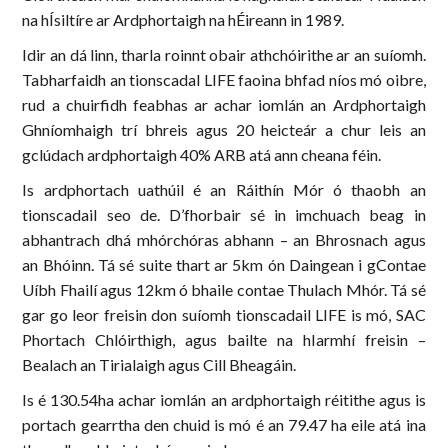
na hÍsiltíre ar Ardphortaigh na hÉireann in 1989.
Idir an dá linn, tharla roinnt obair athchóirithe ar an suíomh.
Tabharfaidh an tionscadal LIFE faoina bhfad níos mó oibre,
rud a chuirfidh feabhas ar achar iomlán an Ardphortaigh
Ghníomhaigh trí bhreis agus 20 heicteár a chur leis an
gclúdach ardphortaigh 40% ARB atá ann cheana féin.
Is ardphortach uathúil é an Ráithín Mór ó thaobh an
tionscadail seo de. D’fhorbair sé in imchuach beag in
abhantrach dhá mhórchóras abhann – an Bhrosnach agus
an Bhóinn. Tá sé suite thart ar 5km ón Daingean i gContae
Uíbh Fhailí agus 12km ó bhaile contae Thulach Mhór. Tá sé
gar go leor freisin don suíomh tionscadail LIFE is mó, SAC
Phortach Chlóirthigh, agus bailte na hIarmhí freisin –
Bealach an Tirialaigh agus Cill Bheagáin.
Is é 130.54ha achar iomlán an ardphortaigh réitithe agus is
portach gearrtha den chuid is mó é an 79.47 ha eile atá ina