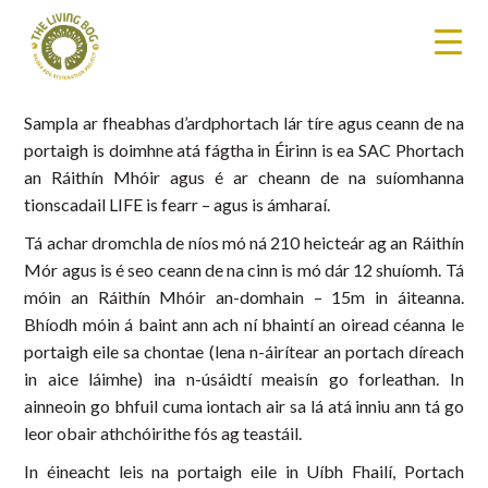
Sampla ar fheabhas d’ardphortach lár tíre agus ceann de na
portaigh is doimhne atá fágtha in Éirinn is ea SAC Phortach
an Ráithín Mhóir agus é ar cheann de na suíomhanna
tionscadail LIFE is fearr – agus is ámharaí.
Tá achar dromchla de níos mó ná 210 heicteár ag an Ráithín
Mór agus is é seo ceann de na cinn is mó dár 12 shuíomh. Tá
móin an Ráithín Mhóir an-domhain – 15m in áiteanna.
Bhíodh móin á baint ann ach ní bhaintí an oiread céanna le
portaigh eile sa chontae (lena n-áirítear an portach díreach
in aice láimhe) ina n-úsáidtí meaisín go forleathan. In
ainneoin go bhfuil cuma iontach air sa lá atá inniu ann tá go
leor obair athchóirithe fós ag teastáil.
In éineacht leis na portaigh eile in Uíbh Fhailí, Portach