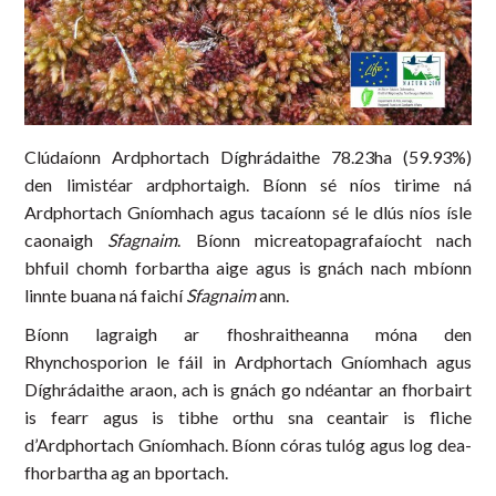
Clúdaíonn Ardphortach Díghrádaithe 78.23ha (59.93%)
den limistéar ardphortaigh. Bíonn sé níos tirime ná
Ardphortach Gníomhach agus tacaíonn sé le dlús níos ísle
caonaigh
Sfagnaim
. Bíonn micreatopagrafaíocht nach
bhfuil chomh forbartha aige agus is gnách nach mbíonn
linnte buana ná faichí
Sfagnaim
ann.
Bíonn lagraigh ar fhoshraitheanna móna den
Rhynchosporion le fáil in Ardphortach Gníomhach agus
Díghrádaithe araon, ach is gnách go ndéantar an fhorbairt
is fearr agus is tibhe orthu sna ceantair is fliche
d’Ardphortach Gníomhach. Bíonn córas tulóg agus log dea-
fhorbartha ag an bportach.