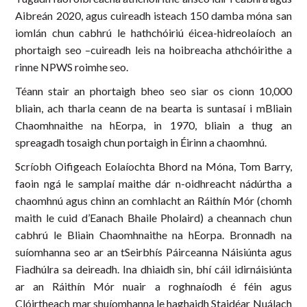
Aibreán 2020, agus cuireadh isteach 150 damba móna san
iomlán chun cabhrú le hathchóiriú éicea-hidreolaíoch an
phortaigh seo –cuireadh leis na hoibreacha athchóirithe a
rinne NPWS roimhe seo.
Téann stair an phortaigh bheo seo siar os cionn 10,000
bliain, ach tharla ceann de na bearta is suntasaí i mBliain
Chaomhnaithe na hEorpa, in 1970, bliain a thug an
spreagadh tosaigh chun portaigh in Éirinn a chaomhnú.
Scríobh Oifigeach Eolaíochta Bhord na Móna, Tom Barry,
faoin ngá le samplaí maithe dár n-oidhreacht nádúrtha a
chaomhnú agus chinn an comhlacht an Ráithín Mór (chomh
maith le cuid d’Eanach Bhaile Pholaird) a cheannach chun
cabhrú le Bliain Chaomhnaithe na hEorpa. Bronnadh na
suíomhanna seo ar an tSeirbhís Páirceanna Náisiúnta agus
Fiadhúlra sa deireadh. Ina dhiaidh sin, bhí cáil idirnáisiúnta
ar an Ráithín Mór nuair a roghnaíodh é féin agus
Clóirtheach mar shuíomhanna le haghaidh Staidéar Nuálach