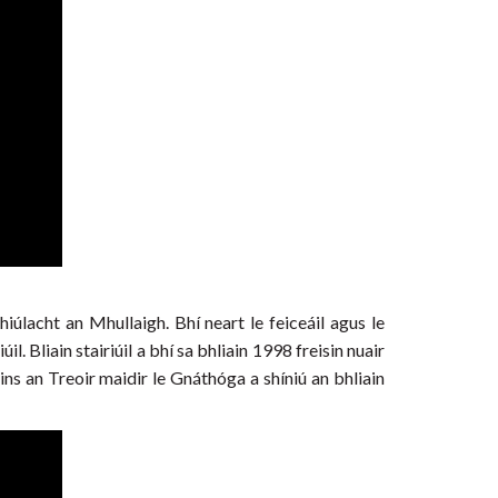
iúlacht an Mhullaigh. Bhí neart le feiceáil agus le
 Bliain stairiúil a bhí sa bhliain 1998 freisin nuair
ns an Treoir maidir le Gnáthóga a shíniú an bhliain