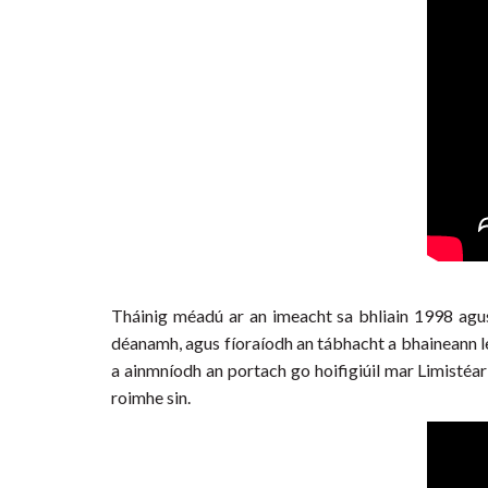
Tháinig méadú ar an imeacht sa bhliain 1998 agus d
déanamh, agus fíoraíodh an tábhacht a bhaineann leis
a ainmníodh an portach go hoifigiúil mar Limistéar
roimhe sin.