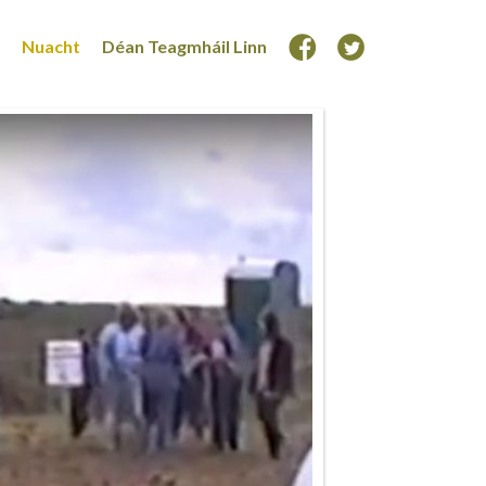
Nuacht
Déan Teagmháil Linn