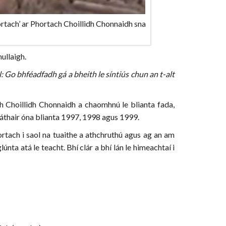
Portach’ ar Phortach Choillidh Chonnaidh sna
ullaigh.
il: Go bhféadfadh gá a bheith le síntiús chun an t-alt
ch Choillidh Chonnaidh a chaomhnú le blianta fada,
láthair óna blianta 1997, 1998 agus 1999.
rtach i saol na tuaithe a athchruthú agus ag an am
nta atá le teacht. Bhí clár a bhí lán le himeachtaí i