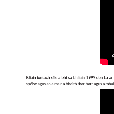
Bliain iontach eile a bhí sa bhliain 1999 don Lá a
spéise agus an aimsir a bheith thar barr agus a mhai