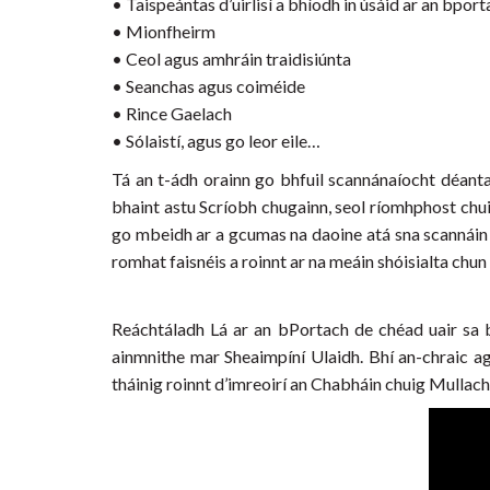
• Taispeántas d’uirlisí a bhíodh in úsáid ar an bpo
• Mionfheirm
• Ceol agus amhráin traidisiúnta
• Seanchas agus coiméide
• Rince Gaelach
• Sólaistí, agus go leor eile…
Tá an t-ádh orainn go bhfuil scannánaíocht déanta
bhaint astu Scríobh chugainn, seol ríomhphost chu
go mbeidh ar a gcumas na daoine atá sna scannáin a 
romhat faisnéis a roinnt ar na meáin shóisialta chu
Reáchtáladh Lá ar an bPortach de chéad uair sa bh
ainmnithe mar Sheaimpíní Ulaidh. Bhí an-chraic ag
tháinig roinnt d’imreoirí an Chabháin chuig Mullach