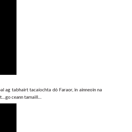
al ag tabhairt tacaíochta dó Faraor, in ainneoin na
acht…go ceann tamaill…