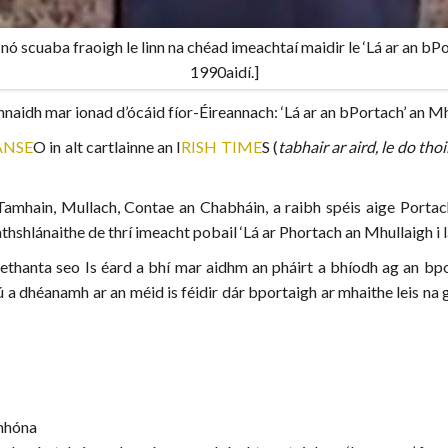
 nó scuaba fraoigh le linn na chéad imeachtaí maidir le ‘Lá ar an b
1990aidí.]
onnaidh mar ionad d’ócáid fíor-Éireannach: ‘Lá ar an bPortach’ an Mh
ANSE
O in alt cartlainne an I
RISH TIME
S (
tabhair ar aird, le do tho
 Tamhain, Mullach, Contae an Chabháin, a raibh spéis aige Porta
shlánaithe de thrí imeacht pobail ‘Lá ar Phortach an Mhullaigh i 
aethanta seo Is éard a bhí mar aidhm an pháirt a bhíodh ag an bpo
 dhéanamh ar an méid is féidir dár bportaigh ar mhaithe leis na glú
 mhóna