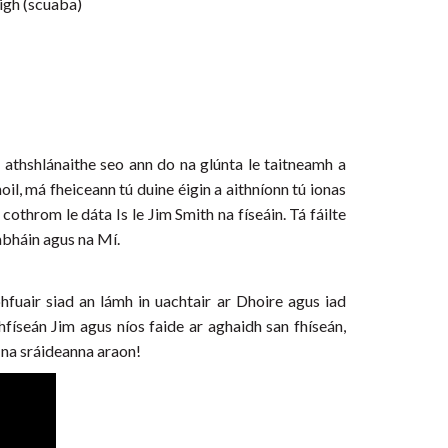
oigh (scuaba)
 athshlánaithe seo ann do na glúnta le taitneamh a
il, má fheiceann tú duine éigin a aithníonn tú ionas
othrom le dáta Is le Jim Smith na físeáin. Tá fáilte
abháin agus na Mí.
hfuair siad an lámh in uachtair ar Dhoire agus iad
físeán Jim agus níos faide ar aghaidh san fhíseán,
r na sráideanna araon!