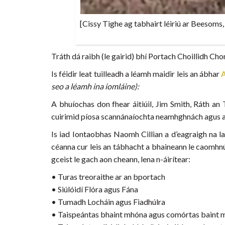
[Cissy Tighe ag tabhairt léiriú ar Beesoms,
Tráth dá raibh (le gairid) bhí Portach Choillidh Ch
Is féidir leat tuilleadh a léamh maidir leis an ábhar
seo a léamh ina iomláine):
A bhuíochas don fhear áitiúil, Jim Smith, Ráth an
cuirimid píosa scannánaíochta neamhghnách agus ath
Is iad Iontaobhas Naomh Cillian a d’eagraigh na l
céanna cur leis an tábhacht a bhaineann le caomhnú a
gceist le gach aon cheann, lena n-áirítear:
• Turas treoraithe ar an bportach
• Siúlóidí Flóra agus Fána
• Tumadh Locháin agus Fiadhúlra
• Taispeántas bhaint mhóna agus comórtas baint