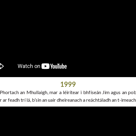
1999
r Phortach an Mhullaigh, mar a léirítear i bhfíseán Jim agus an pob
r ar feadh trí lá, b’sin an uair dheireanach a reáchtáladh an t-ime