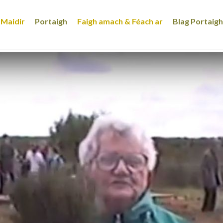
Maidir
Portaigh
Faigh amach & Féach ar
Blag Portaigh