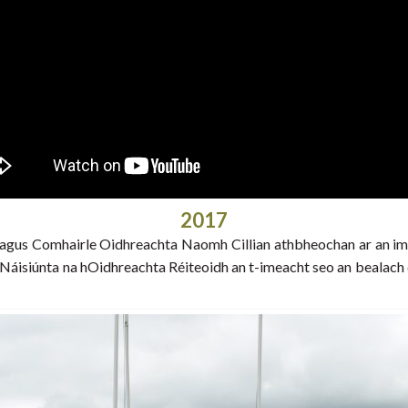
2017
E agus Comhairle Oidhreachta Naomh Cillian athbheochan ar an ime
n Náisiúnta na hOidhreachta Réiteoidh an t-imeacht seo an bealach