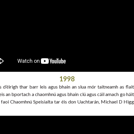
1998
’éirigh thar barr leis agus bhain an slua mór taitneamh as flaith
 an bportach a chaomhnú agus bhain clú agus cáil amach go háitiúil.
 faoi Chaomhnú Speisialta tar éis don Uachtarán, Michael D Higgi