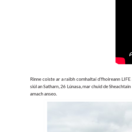
Rinne coiste ar a raibh comhaltaí d’fhoireann LIF
siúl an Satharn, 26 Lúnasa, mar chuid de Sheachtai
amach anseo.