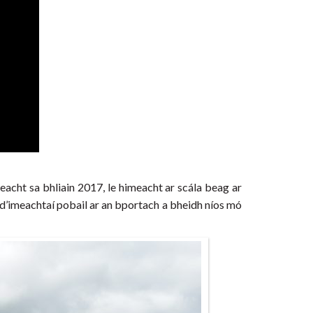
acht sa bhliain 2017, le himeacht ar scála beag ar
 d’imeachtaí pobail ar an bportach a bheidh níos mó