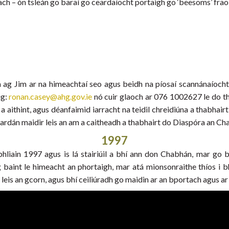
rtach – ón tsleán go baraí go ceardaíocht portaigh go ‘beesoms’ fra
 ag Jim ar na himeachtaí seo agus beidh na píosaí scannánaíocht
ig:
ronan.casey@ahg.gov.ie
nó cuir glaoch ar 076 1002627 le do tho
aithint, agus déanfaimid iarracht na teidil chreidiúna a thabhairt c
n ardán maidir leis an am a caitheadh a thabhairt do Diaspóra an Ch
1997
liain 1997 agus is lá stairiúil a bhí ann don Chabhán, mar go b
 baint le himeacht an phortaigh, mar atá mionsonraithe thíos i bh
 leis an gcorn, agus bhí ceiliúradh go maidin ar an bportach agus a