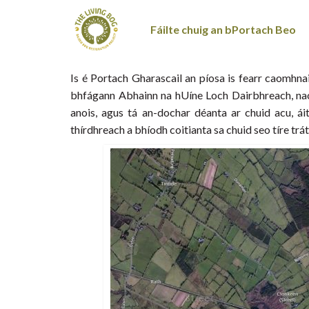
Fáilte chuig an bPortach Beo
Is é Portach Gharascail an píosa is fearr caomhn
bhfágann Abhainn na hUíne Loch Dairbhreach, nach
anois, agus tá an-dochar déanta ar chuid acu, ái
thírdhreach a bhíodh coitianta sa chuid seo tíre trát