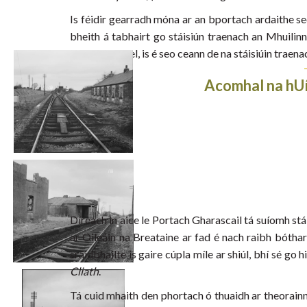
Is féidir gearradh móna ar an bportach ardaithe seo
bheith á tabhairt go stáisiún traenach an Mhuilin
iarnród? Bhuel, is é seo ceann de na stáisiúin traena
Acomhal na hUí
Díreach in aice le Portach Gharascail tá suíomh st
ar Oileáin na Breataine ar fad é nach raibh bóthar 
sráidbhailte is gaire cúpla míle ar shiúl, bhí sé go h
Cliath
.
Tá cuid mhaith den phortach ó thuaidh ar theorainn 