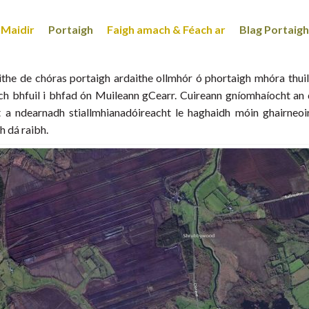
Maidir
Portaigh
Faigh amach & Féach ar
Blag Portaigh
aithe de chóras portaigh ardaithe ollmhór ó phortaigh mhóra thui
 bhfuil i bhfad ón Muileann gCearr. Cuireann gníomhaíocht an d
t a ndearnadh stiallmhianadóireacht le haghaidh móin ghairneoi
h dá raibh.