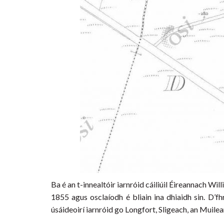
Ba é an t-innealtóir iarnróid cáiliúil Éireannach W
1855 agus osclaíodh é bliain ina dhiaidh sin. D’fh
úsáideoirí iarnróid go Longfort, Sligeach, an Muile