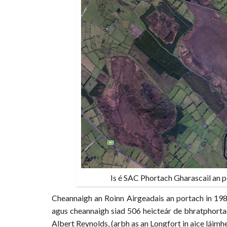
Is é SAC Phortach Gharascail an po
Cheannaigh an Roinn Airgeadais an portach in 1989
agus cheannaigh siad 506 heicteár de bhratphortach
Albert Reynolds, (arbh as an Longfort in aice láimh