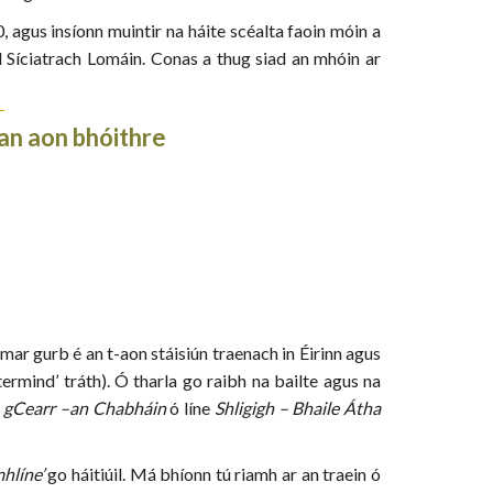
, agus insíonn muintir na háite scéalta faoin móin a
l Síciatrach Lomáin. Conas a thug siad an mhóin ar
an aon bhóithre
, mar gurb é an t-aon stáisiún traenach in Éirinn agus
termind’ tráth). Ó tharla go raibh na bailte agus na
 gCearr –an Chabháin
ó líne
Shligigh – Bhaile Átha
hlíne’
go háitiúil. Má bhíonn tú riamh ar an traein ó