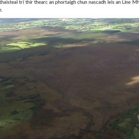
 a thaisteal trí thír thearc an phortaigh chun nascadh leis an Lín
e.