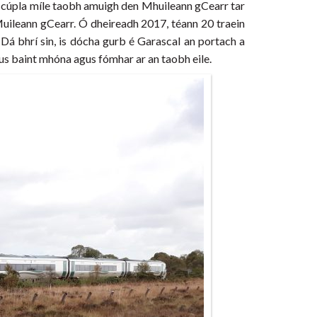
 ach cúpla míle taobh amuigh den Mhuileann gCearr tar
 Muileann gCearr. Ó dheireadh 2017, téann 20 traein
. Dá bhrí sin, is dócha gurb é Garascal an portach a
gus baint mhóna agus fómhar ar an taobh eile.