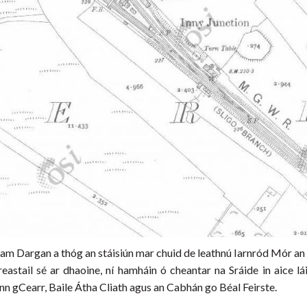
illiam Dargan a thóg an stáisiún mar chuid de leathnú Iarnród Mór an
reastail sé ar dhaoine, ní hamháin ó cheantar na Sráide in aice lái
ann gCearr, Baile Átha Cliath agus an Cabhán go Béal Feirste.