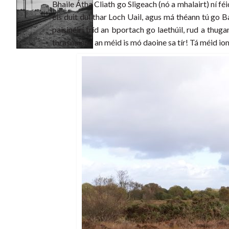
Bhaile Átha Cliath go Sligeach (nó a mhalairt) ní fé
éis duit dul thar Loch Uail, agus má théann tú go 
paisinéirí tríd an bportach go laethúil, rud a thug
thrasnaíonn an méid is mó daoine sa tír! Tá méid io