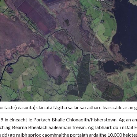
rtach (réasúnta) slán atá fágtha sa lár sa radharc léarscáile ar an 
 in éineacht le Portach Bhaile Chionaoith/Fisherstown. Ag an am
 ag Bearna Bhealach Sailearnáin freisin. Ag labhairt dó i nDáil É
e dó) go raibh sprioc caomhnaithe portaigh ardaithe 10,000 heicteár