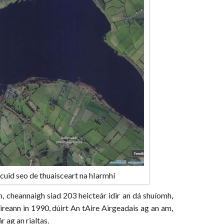
gcuid seo de thuaisceart na hIarmhí
, cheannaigh siad 203 heicteár idir an dá shuíomh,
ireann in 1990, dúirt An tAire Airgeadais ag an am,
 ag an rialtas.