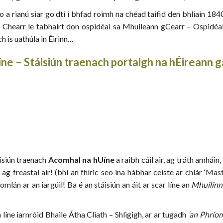
 a rianú siar go dtí i bhfad roimh na chéad taifid den bhliain 1840
n Chearr le tabhairt don ospidéal sa Mhuileann gCearr – Ospidéa
ch is uathúla in Éirinn…
ne – Stáisiún traenach portaigh na hÉireann g
áisiún traenach
Acomhal na hUíne
a raibh cáil air, ag tráth amháin
ag freastal air! (bhí an fhíric seo ina hábhar ceiste ar chlár ‘Mas
iomlán ar an iargúil! Ba é an stáisiún an áit ar scar líne an
Mhuilinn
líne iarnróid Bhaile Átha Cliath – Shligigh, ar ar tugadh
‘an Phríom