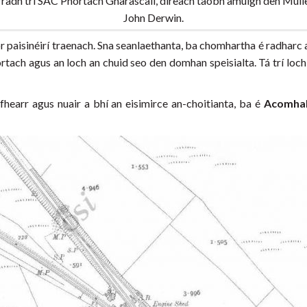
arradh trí SAC Phortach Gharascail, díreach taobh amuigh den Muil
John Derwin.
leor paisinéirí traenach. Sna seanlaethanta, ba chomhartha é radharc 
phortach agus an loch an chuid seo den domhan speisialta. Tá trí l
fhearr agus nuair a bhí an eisimirce an-choitianta, ba é
Acomhal