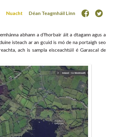
Nuacht
Déan Teagmháil Linn
lemhánna abhann a d’fhorbair áit a dtagann agus a
uine isteach ar an gcuid is mó de na portaigh seo
reachta, ach is sampla eisceachtúil é Garascal de