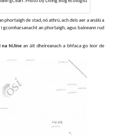
eann gCearr. Photo by Living Bog ecologist
an phortaigh de stad, nó athrú, ach deis aer a análú a
och i gcomharsanacht an phortaigh, agus baineann rud
 na hUíne
an áit dheireanach a bhfaca go leor de