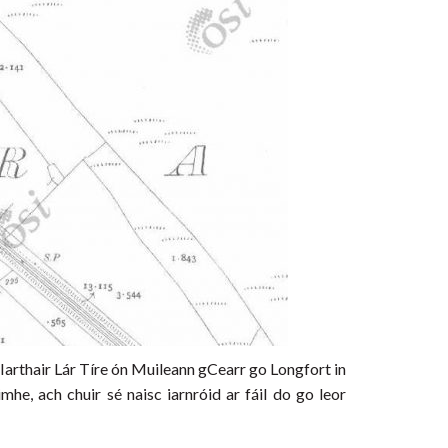
 Iarthair Lár Tíre ón Muileann gCearr go Longfort in
mhe, ach chuir sé naisc iarnróid ar fáil do go leor