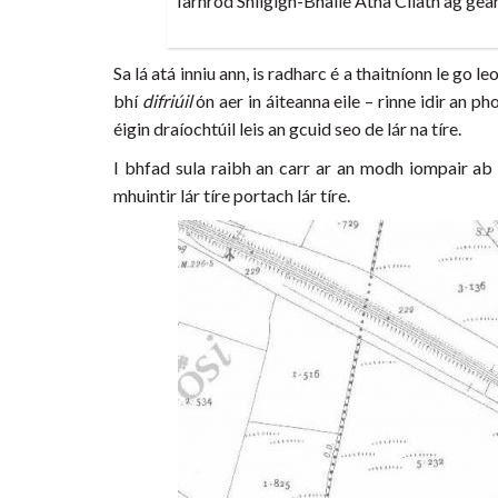
Iarnród Shligigh-Bhaile Átha Cliath ag ge
Sa lá atá inniu ann, is radharc é a thaitníonn le go 
bhí
difriúil
ón aer in áiteanna eile – rinne idir an 
éigin draíochtúil leis an gcuid seo de lár na tíre.
I bhfad sula raibh an carr ar an modh iompair ab 
mhuintir lár tíre portach lár tíre.