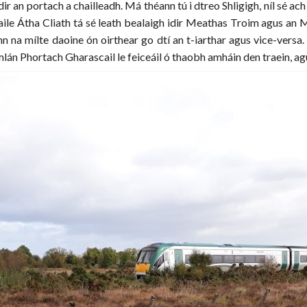
idir an portach a chailleadh. Má théann tú i dtreo Shligigh, níl sé
Baile Átha Cliath tá sé leath bealaigh idir Meathas Troim agus an
ann na mílte daoine ón oirthear go dtí an t-iarthar agus vice-versa
mlán Phortach Gharascail le feiceáil ó thaobh amháin den traein, a