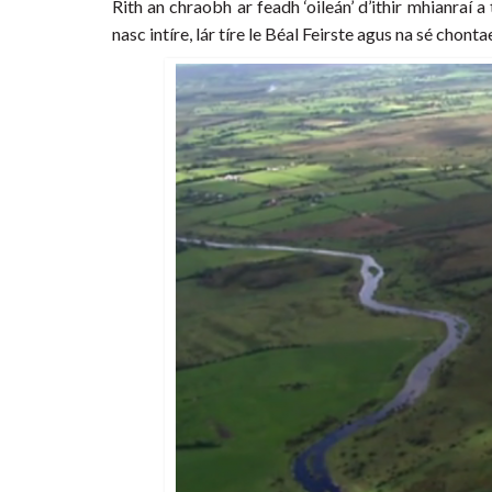
Rith an chraobh ar feadh ‘oileán’ d’ithir mhianraí
nasc intíre, lár tíre le Béal Feirste agus na sé chonta