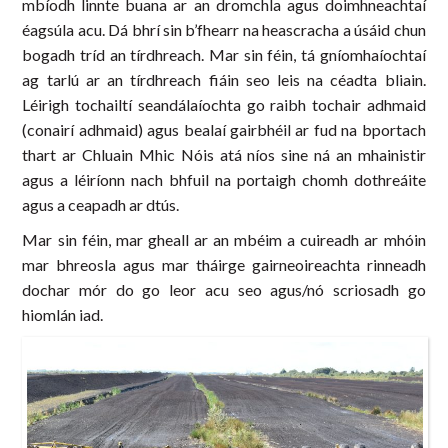
mbíodh linnte buana ar an dromchla agus doimhneachtaí
éagsúla acu. Dá bhrí sin b’fhearr na heascracha a úsáid chun
bogadh tríd an tírdhreach. Mar sin féin, tá gníomhaíochtaí
ag tarlú ar an tírdhreach fiáin seo leis na céadta bliain.
Léirigh tochailtí seandálaíochta go raibh tochair adhmaid
(conairí adhmaid) agus bealaí gairbhéil ar fud na bportach
thart ar Chluain Mhic Nóis atá níos sine ná an mhainistir
agus a léiríonn nach bhfuil na portaigh chomh dothreáite
agus a ceapadh ar dtús.
Mar sin féin, mar gheall ar an mbéim a cuireadh ar mhóin
mar bhreosla agus mar tháirge gairneoireachta rinneadh
dochar mór do go leor acu seo agus/nó scriosadh go
hiomlán iad.