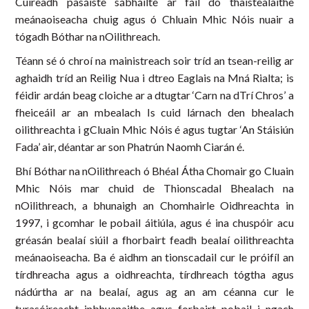
Cuireadh pasáiste sábháilte ar fáil do thaistealaithe
meánaoiseacha chuig agus ó Chluain Mhic Nóis nuair a
tógadh Bóthar na nOilithreach.
Téann sé ó chroí na mainistreach soir tríd an tsean-reilig ar
aghaidh tríd an Reilig Nua i dtreo Eaglais na Mná Rialta; is
féidir ardán beag cloiche ar a dtugtar ‘Carn na dTrí Chros’ a
fheiceáil ar an mbealach Is cuid lárnach den bhealach
oilithreachta i gCluain Mhic Nóis é agus tugtar ‘An Stáisiún
Fada’ air, déantar ar son Phatrún Naomh Ciarán é.
Bhí Bóthar na nOilithreach ó Bhéal Átha Chomair go Cluain
Mhic Nóis mar chuid de Thionscadal Bhealach na
nOilithreach, a bhunaigh an Chomhairle Oidhreachta in
1997, i gcomhar le pobail áitiúla, agus é ina chuspóir acu
gréasán bealaí siúil a fhorbairt feadh bealaí oilithreachta
meánaoiseacha. Ba é aidhm an tionscadail cur le próifíl an
tírdhreacha agus a oidhreachta, tírdhreach tógtha agus
nádúrtha ar na bealaí, agus ag an am céanna cur le
turasóireacht inbhuanaithe agus forbairt pobail i ngach