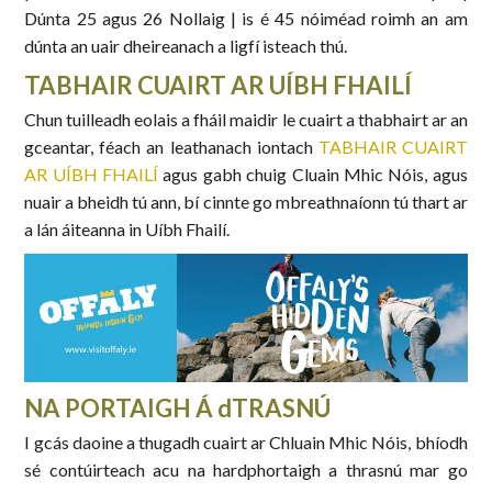
Dúnta 25 agus 26 Nollaig | is é 45 nóiméad roimh an am
dúnta an uair dheireanach a ligfí isteach thú.
TABHAIR CUAIRT AR UÍBH FHAILÍ
Chun tuilleadh eolais a fháil maidir le cuairt a thabhairt ar an
gceantar, féach an leathanach iontach
TABHAIR CUAIRT
AR UÍBH FHAILÍ
agus gabh chuig Cluain Mhic Nóis, agus
nuair a bheidh tú ann, bí cinnte go mbreathnaíonn tú thart ar
a lán áiteanna in Uíbh Fhailí.
NA PORTAIGH Á dTRASNÚ
I gcás daoine a thugadh cuairt ar Chluain Mhic Nóis, bhíodh
sé contúirteach acu na hardphortaigh a thrasnú mar go