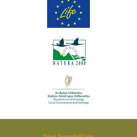
Déan Teagmháil Linn