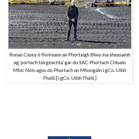
Ronan Casey ó fhoireann an Phortaigh Bheo ina sheasamh
ag ‘portach táirgeachta’ gar do SAC Phortach Chluain
Mhic Nóis agus do Phortach an Mhongáin i gCo. Uíbh
Fhailí.] i gCo. Uíbh Fhailí.]