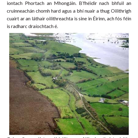
iontach Phortach an Mhongáin. B’fhéidir nach bhfuil an
cruinneachán chomh hard agus a bhí nuair a thug Oilithrigh
cuairt ar an láthair oilithreachta is sine in Éirinn, ach fós féin
is radharc draíochtach é.