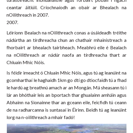
ceantar áitiúil. Críochnaíodh an obair ar Bhealach na
nOilithreach in 2007.
2007.
Léiríonn Bealach na nOilithreach conas a úsáideadh tréithe
nádúrtha an tírdhreacha chun an chathair mhainistreach a
fhorbairt ar bhealach tairbheach. Meabhrú eile é Bealach
na nOilithreach ar nádúr naofa an tírdhreacha thart ar
Chluain Mhic Nóis.
Is féidir imeacht ó Chluain Mhic Nóis, agus tú ag leanúint na
gcomharthaí le haghaidh 1km go dtí go dtiocfaidh tú a fhad
le hardú ag breathnú amach ar an Mongán. Má sheasann tú i
lár an bhóthair leis an bportach thar ghualainn amháin agus
Abhainn na Sionainne thar an gceann eile, feicfidh tú ceann
de na radharcanna is suntasaí in Éirinn. Beidh tú ag leanúint
lorg na n-oilithreach a mhair fadó!