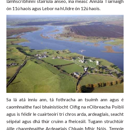
lámhscríbhinní stairiúla anseo, ina measc Annála Tiarnaigh
ón 11ú haois agus Lebor na hUidre ón 12ú haois.
Sa lá atá inniu ann, tá fothracha an tsuímh ann agus é
caomhnaithe faoi bhainistíocht Oifig na nOibreacha Poiblí
agus is féidir le cuairteoirí trí chros arda, ardeaglais, seacht
séipéal agus dhá thúr cruinn a fheiceáil. Tugann struchtúir
áille chaomhnaithe Ardeaglais Chluain Mhic Nóis, Temple