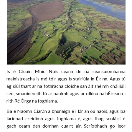
Is é Cluain Mhic Nóis ceann de na seansuíomhanna
mainistreacha is mó tóir agus is stairiúla in Éirinn. Agus tú
ag siúl thart ar na fothracha cloiche san áit shéimh cháiliúil
seo, smaoineoidh tú ar naoimh agus ar ollúna na hÉireann i
rith Ré Órga na foghlama.
Ba é Naomh Ciarán a bhunaigh é i lár an 6ú haois, agus ba
lárionad creidimh agus foghlama é, agus thug scoláirí ó
gach cearn den domhan cuairt air. Scríobhadh go leor