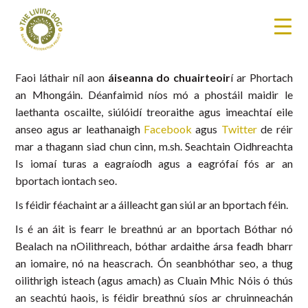
Faoi láthair níl aon
áiseanna do chuairteoir
í ar Phortach
an Mhongáin. Déanfaimid níos mó a phostáil maidir le
laethanta oscailte, siúlóidí treoraithe agus imeachtaí eile
anseo agus ar leathanaigh
Facebook
agus
Twitter
de réir
mar a thagann siad chun cinn, m.sh. Seachtain Oidhreachta
Is iomaí turas a eagraíodh agus a eagrófaí fós ar an
bportach iontach seo.
Is féidir féachaint ar a áilleacht gan siúl ar an bportach féin.
Is é an áit is fearr le breathnú ar an bportach Bóthar nó
Bealach na nOilithreach, bóthar ardaithe ársa feadh bharr
an iomaire, nó na heascrach. Ón seanbhóthar seo, a thug
oilithrigh isteach (agus amach) as Cluain Mhic Nóis ó thús
an seachtú haois, is féidir breathnú síos ar chruinneachán