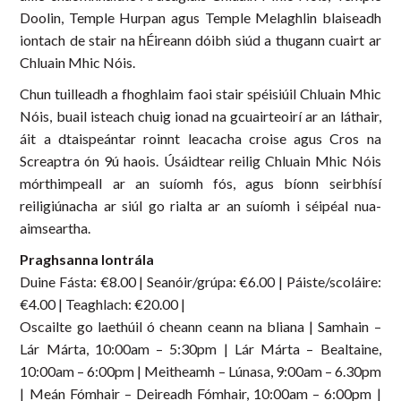
Doolin, Temple Hurpan agus Temple Melaghlin blaiseadh
iontach de stair na hÉireann dóibh siúd a thugann cuairt ar
Chluain Mhic Nóis.
Chun tuilleadh a fhoghlaim faoi stair spéisiúil Chluain Mhic
Nóis, buail isteach chuig ionad na gcuairteoirí ar an láthair,
áit a dtaispeántar roinnt leacacha croise agus Cros na
Screaptra ón 9ú haois. Úsáidtear reilig Chluain Mhic Nóis
mórthimpeall ar an suíomh fós, agus bíonn seirbhísí
reiligiúnacha ar siúl go rialta ar an suíomh i séipéal nua-
aimseartha.
Praghsanna Iontrála
Duine Fásta: €8.00 | Seanóir/grúpa: €6.00 | Páiste/scoláire:
€4.00 | Teaghlach: €20.00 |
Oscailte go laethúil ó cheann ceann na bliana | Samhain –
Lár Márta, 10:00am – 5:30pm | Lár Márta – Bealtaine,
10:00am – 6:00pm | Meitheamh – Lúnasa, 9:00am – 6.30pm
| Meán Fómhair – Deireadh Fómhair, 10:00am – 6:00pm |