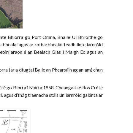
 línte Bhiorra go Port Omna, Bhaile Uí Bhróithe go
sbhealaí agus ar rotharbhealaí feadh línte iarnróid
teoirí araon é an Bealach Glas i Maigh Eo agus an
Biorra (ar a dtugtaí Baile an Phearsúin ag an am) chun
Cré go Biorra i Márta 1858. Cheangail sé Ros Cré le
l, agus d’fhág traenacha stáisiún iarnróid galánta ar