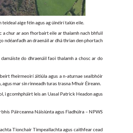
eideal aige féin agus ag úinéirí talún eile.
c a chur ar aon fhorbairt eile ar thalamh nach bhfuil
he go ndéanfadh an draenáil ar dhá thrian den phortach
dir damáiste do dhraenáil faoi thalamh a chosc ar do
mbeirt fheirmeoirí áitiúla agus a n-aturnae sealbhóir
a, agus mar sin rinneadh turas trasna Mhuir Éireann.
híol, i gcomhpháirt leis an Uasal Patrick Headon agus
Seirbhís Páirceanna Náisiúnta agus Fiadhúlra – NPWS
únachta Tionchair Timpeallachta agus caithfear cead