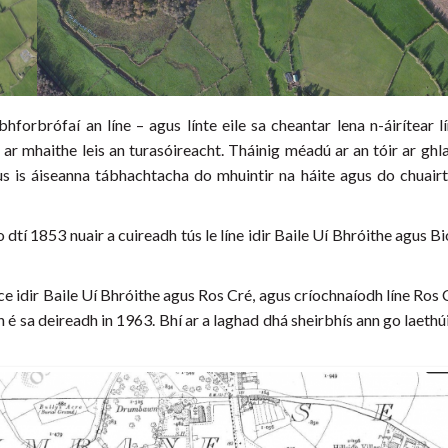
hforbrófaí an líne – agus línte eile sa cheantar lena n-áirítear
 mhaithe leis an turasóireacht. Tháinig méadú ar an tóir ar ghla
us is áiseanna tábhachtacha do mhuintir na háite agus do chuair
go dtí 1853 nuair a cuireadh tús le líne idir Baile Uí Bhróithe agus 
e idir Baile Uí Bhróithe agus Ros Cré, agus críochnaíodh líne Ros 
 é sa deireadh in 1963. Bhí ar a laghad dhá sheirbhís ann go laethúi