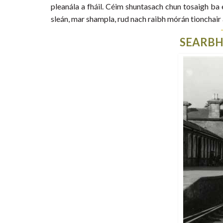
pleanála a fháil. Céim shuntasach chun tosaigh ba 
sleán, mar shampla, rud nach raibh mórán tionchair a
SEARBHÓ