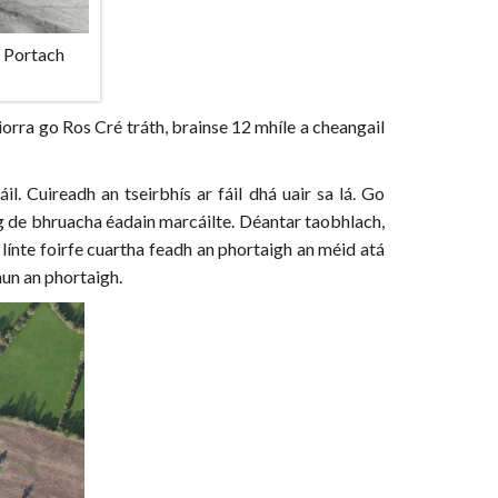
e Portach
hiorra go Ros Cré tráth, brainse 12 mhíle a cheangail
l. Cuireadh an tseirbhís ar fáil dhá uair sa lá. Go
ag de bhruacha éadain marcáilte. Déantar taobhlach,
i línte foirfe cuartha feadh an phortaigh an méid atá
hun an phortaigh.