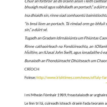
Chuir an forbróir an dlí orainn ansin i leith caillt
bhuaigh muid agus sábháladh an portach,” a dúirt s
Ina dhiaidh sin, rinne siad comhaontú bainistíochta 
“Is breá liom an portach. Tá ríméad orm go bhfuil
sin,” a dúirt sé.
Tugadh an Gradam Idirnáisiúnta um Fhiúntas Caom
Rinne cathaoirleach na Fondúireachta, an tOllamh
hÍsiltíre, an tUasal John Swift, agus ionadaithe ó e
Bunaíodh an Fhondúireacht Dhúitseach um Chaomhn
CRÍOCH
Foinse:
http://www.irishtimes.com/news/offaly-f
I mí Mheán Fómhair 1989, freastalaíodh ar urghaire
Le linn trí lá, cuireadh isteach draein fada teoran