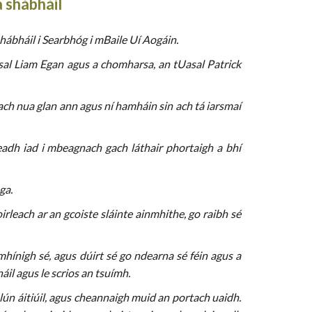
 shábháil
hábháil i Searbhóg i mBaile Uí Aogáin.
al Liam Egan agus a chomharsa, an tUasal Patrick
ach nua glan ann agus ní hamháin sin ach tá iarsmaí
eadh iad i mbeagnach gach láthair phortaigh a bhí
ga.
leach ar an gcoiste sláinte ainmhithe, go raibh sé
mhínigh sé, agus dúirt sé go ndearna sé féin agus a
áil agus le scrios an tsuímh.
lún áitiúil, agus cheannaigh muid an portach uaidh.