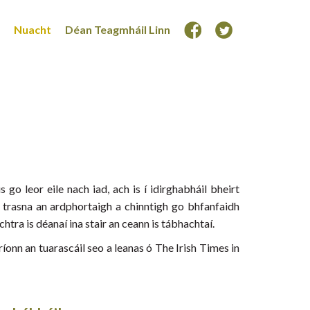
Nuacht
Déan Teagmháil Linn
go leor eile nach iad, ach is í idirghabháil bheirt
t trasna an ardphortaigh a chinntigh go bhfanfaidh
tra is déanaí ina stair an ceann is tábhachtaí.
onn an tuarascáil seo a leanas ó The Irish Times in