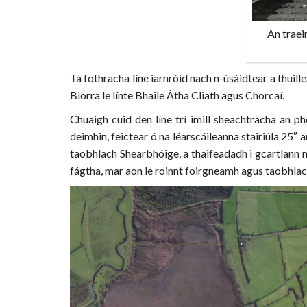
An traei
Tá fothracha líne iarnróid nach n-úsáidtear a thuill
Biorra le línte Bhaile Átha Cliath agus Chorcaí.
Chuaigh cuid den líne trí imill sheachtracha an ph
deimhin, feictear ó na léarscáileanna stairiúla 25
taobhlach Shearbhóige, a thaifeadadh i gcartlann na 
fágtha, mar aon le roinnt foirgneamh agus taobhlach