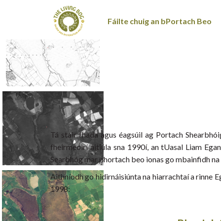
Fáilte chuig an bPortach Beo
Tá stair fhada agus éagsúil ag Portach Shearbhóige
fheirmeoirí áitiúla sna 1990í, an tUasal Liam Ega
Searbhóg mar phortach beo ionas go mbainfidh na glú
Aithníodh go hidirnáisiúnta na hiarrachtaí a rinne
1998: