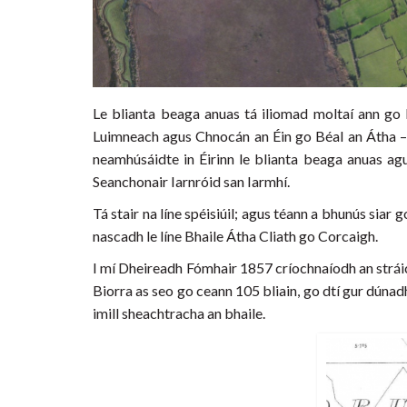
Le blianta beaga anuas tá iliomad moltaí ann go b
Luimneach agus Chnocán an Éin go Béal an Átha – ar
neamhúsáidte in Éirinn le blianta beaga anuas ag
Seanchonair Iarnróid san Iarmhí.
Tá stair na líne spéisiúil; agus téann a bhunús siar 
nascadh le líne Bhaile Átha Cliath go Corcaigh.
I mí Dheireadh Fómhair 1857 críochnaíodh an stráic
Biorra as seo go ceann 105 bliain, go dtí gur dúnadh
imill sheachtracha an bhaile.