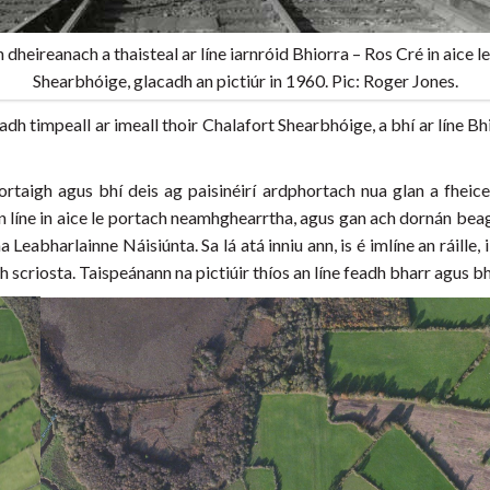
n dheireanach a thaisteal ar líne iarnróid Bhiorra – Ros Cré in aice l
Shearbhóige, glacadh an pictiúr in 1960. Pic: Roger Jones.
eadh timpeall ar imeall thoir Chalafort Shearbhóige, a bhí ar líne B
ortaigh agus bhí deis ag paisinéirí ardphortach nua glan a fheiceái
″ an líne in aice le portach neamhghearrtha, agus gan ach dornán be
Leabharlainne Náisiúnta. Sa lá atá inniu ann, is é imlíne an ráille, 
 scriosta. Taispeánann na pictiúir thíos an líne feadh bharr agus b