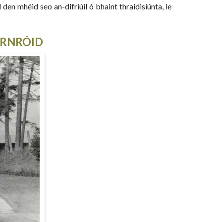
en mhéid seo an-difriúil ó bhaint thraidisiúnta, le
IARNRÓID