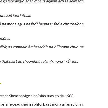
sé go leor airgid ar an mbeirt againn ach sa deireadh
heisiú faoi láthair.
hrú na móna agus na fadhbanna ar fad a chruthaíonn
 móna.
siltír, os comhair Ambasadóir na hÉireann chun na
 thabhairt do chaomhnú talamh móna in Éirinn.
tach Shearbhóige a bhí slán suas go dtí 1988.
th ar an gcéad chéim i bhforbairt móna ar an suíomh.