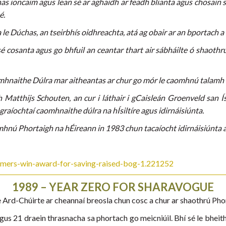
eanas ioncaim agus lean sé ar aghaidh ar feadh blianta agus chosain 
é.
le Dúchas, an tseirbhís oidhreachta, atá ag obair ar an bportach a d
 sé cosanta agus go bhfuil an ceantar thart air sábháilte ó shaot
hnaithe Dúlra mar aitheantas ar chur go mór le caomhnú talamh
 Matthijs Schouten, an cur i láthair i gCaisleán Groenveld san Í
agraíochtaí caomhnaithe dúlra na hÍsiltíre agus idirnáisiúnta.
ú Phortaigh na hÉireann in 1983 chun tacaíocht idirnáisiúnta a
armers-win-award-for-saving-raised-bog-1.221252
1989 – YEAR ZERO FOR SHARAVOGUE
 Ard-Chúirte ar cheannaí breosla chun cosc a chur ar shaothrú Phor
n agus 21 draein thrasnacha sa phortach go meicniúil. Bhí sé le bhei