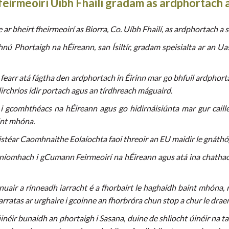
feirmeoirí
Uíbh Fhailí
gradam as ardphortach a
heirt fheirmeoirí as Biorra, Co. Uíbh Fhailí, as ardphortach a s
Phortaigh na hÉireann, san Ísiltír, gradam speisialta ar an Uas
fearr atá fágtha den ardphortach in Éirinn mar go bhfuil ardphort
rchrios idir portach agus an tírdhreach máguaird.
 i gcomhthéacs na hÉireann agus go hidirnáisiúnta mar gur caill
int mhóna.
istéar Caomhnaithe Eolaíochta faoi threoir an EU maidir le gnáthó
hníomhach i gCumann Feirmeoirí na hÉireann agus atá ina chathaoir
 nuair a rinneadh iarracht é a fhorbairt le haghaidh baint mhóna, 
rratas ar urghaire i gcoinne an fhorbróra chun stop a chur le draen
éir bunaidh an phortaigh i Sasana, duine de shliocht úinéir na ta