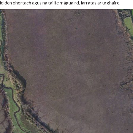
cuid den phortach agus na tailte máguaird, iarratas ar urghaire.