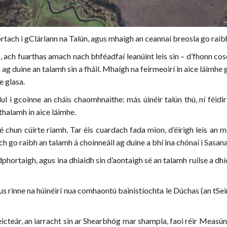
tach i gClárlann na Talún, agus mhaígh an ceannaí breosla go raibh t
, ach fuarthas amach nach bhféadfaí leanúint leis sin – d’fhonn cos
th ag duine an talamh sin a fháil. Mhaígh na feirmeoirí in aice láim
e glasa.
 dul i gcoinne an cháis chaomhnaithe: más úinéir talún thú, ní féi
 thalamh in aice láimhe.
sé chun cúirte riamh. Tar éis cuardach fada mion, d’éirigh leis an 
ch go raibh an talamh á choinneáil ag duine a bhí ina chónaí i Sasan
rdphortaigh, agus ina dhiaidh sin d’aontaigh sé an talamh ruílse a d
us rinne na húinéirí nua comhaontú bainistíochta le Dúchas (an t
heicteár, an iarracht sin ar Shearbhóg mar shampla, faoi réir Meas