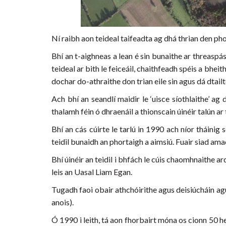
Ní raibh aon teideal taifeadta ag dhá thrian den phor
Bhí an t-aighneas a lean é sin bunaithe ar threaspás
teideal ar bith le feiceáil, chaithfeadh spéis a bhei
dochar do-athraithe don trian eile sin agus dá dtailt
Ach bhí an seandlí maidir le ‘uisce síothlaithe’ ag
thalamh féin ó dhraenáil a thionscain úinéir talún ar
Bhí an cás cúirte le tarlú in 1990 ach níor tháinig 
teidil bunaidh an phortaigh a aimsiú. Fuair siad ama
Bhí úinéir an teidil i bhfách le cúis chaomhnaithe a
leis an Uasal Liam Egan.
Tugadh faoi obair athchóirithe agus deisiúcháin ag
anois).
Ó 1990 i leith, tá aon fhorbairt móna os cionn 50 