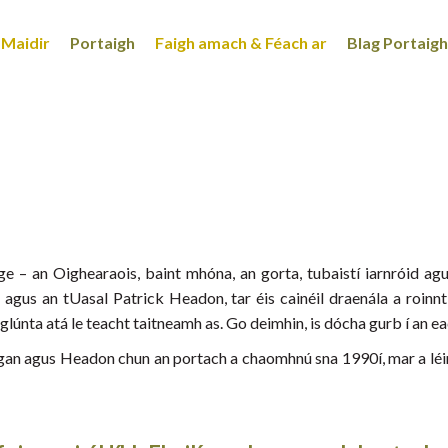
Maidir
Portaigh
Faigh amach & Féach ar
Blag Portaigh
 – an Oighearaois, baint mhóna, an gorta, tubaistí iarnróid agus 
n agus an tUasal Patrick Headon, tar éis cainéil draenála a roinn
nta atá le teacht taitneamh as. Go deimhin, is dócha gurb í an each
 Egan agus Headon chun an portach a chaomhnú sna 1990í, mar a léirí