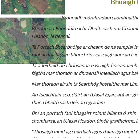
Bhuaigh 
“Bronnadh mórghradam caomhnaithe ar b
Bhronn an Fhondúireacht Dhúitseach um Chaomhnú 
Headon, le déanaí.
Tá Portach Shearbhóige ar cheann de na samplaí is 
tábhachtacha den bhunchrios eascaigh ann: an t-idi
Tá a leithéid de chriosanna eascaigh fíor-annamh
fágtha mar thoradh ar dhraenáil imeallach agus ba
Mar thoradh air sin tá Searbhóg liostaithe mar Lim
An tseachtain seo, dúirt an tUasal Egan, atá an-g
thar a bheith sásta leis an ngradam.
Bhí an portach faoi bhagairt roinnt blianta ó shin
chomharsa, an tUasal Headon, úinéir graífheirme, ia
“Thosaigh muid ag cuardach agus d’aimsigh muid úin