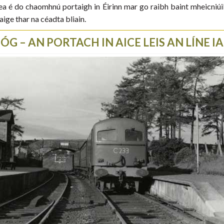
ea é do chaomhnú portaigh in Éirinn mar go raibh baint mheicniúil d
ige thar na céadta bliain.
G – AN PORTACH IN AICE LEIS AN LÍNE 