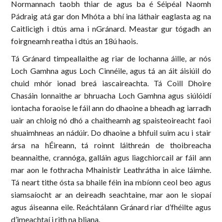
Normannach taobh thiar de agus ba é Séipéal Naomh
Pádraig atá gar don Mhóta a bhí ina láthair eaglasta ag na
Caitlicigh i dtús ama i nGránard. Meastar gur tógadh an
foirgneamh reatha i dtús an 18ú haois.
Tá Gránard timpeallaithe ag riar de lochanna áille, ar nós
Loch Gamhna agus Loch Cinnéile, agus tá an áit áisiúil do
chuid mhór ionad breá iascaireachta. Tá Coill Dhoire
Chasáin lonnaithe ar bhruacha Loch Gamhna agus siúlóidí
iontacha foraoise le fáil ann do dhaoine a bheadh ag iarradh
uair an chloig nó dhó a chaitheamh ag spaisteoireacht faoi
shuaimhneas an nádúir. Do dhaoine a bhfuil suim acu i stair
ársa na hÉireann, tá roinnt láithreán de thoibreacha
beannaithe, crannóga, galláin agus liagchiorcail ar fáil ann
mar aon le fothracha Mhainistir Leathrátha in aice láimhe.
Tá neart tithe ósta sa bhaile féin ina mbíonn ceol beo agus
siamsaíocht ar an deireadh seachtaine, mar aon le siopaí
agus áiseanna eile. Reáchtálann Gránard riar d’fhéilte agus
d’imeachtaí i rith na bliana.