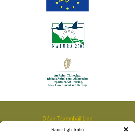
Déan Teagmháil Linn
Aonad Bainistithe na dTailte Móna,
Bainistigh Toiliú
An Roinn Tithíochta, Rialtais Áitiúil agus Oidhreachta,