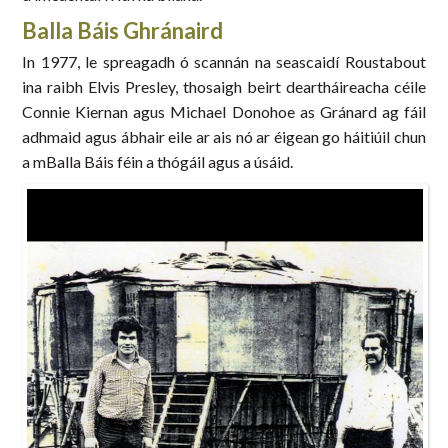
Balla Báis Ghránaird
In 1977, le spreagadh ó scannán na seascaidí Roustabout
ina raibh Elvis Presley, thosaigh beirt deartháireacha céile
Connie Kiernan agus Michael Donohoe as Gránard ag fáil
adhmaid agus ábhair eile ar ais nó ar éigean go háitiúil chun
a mBalla Báis féin a thógáil agus a úsáid.