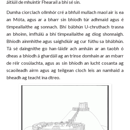
áitiúil de mhuintir Fhearaíl a bhí sé sin.
Dumha ciorclach ollmhór cré a bhfuil mullach maol air is ea
an Móta, agus ar a bharr sin bhíodh túr adhmaid agus é
timpeallaithe ag sonnach. Bhí bábhún U-chruthach trasna
an bhoinn, imfhálú a bhí timpeallaithe ag díog shonnaigh.
Bhíodh ainmhithe agus saighdiúir ag cur fúthu sa bhábhún.
Tá sé daingnithe go han-láidir ach amháin ar an taobh ó
dheas a bhíodh á ghardáil ag an trinse domhain ar an mbarr
de réir cosúlachta, agus as sin bhíodh an lucht cosanta ag
scaoileadh airm agus ag teilgean cloch leis an namhaid a
bheadh ag teacht ina dtreo.