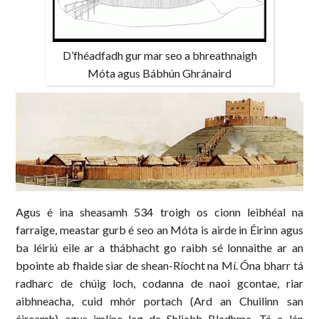
D’fhéadfadh gur mar seo a bhreathnaigh
Móta agus Bábhún Ghránaird
Agus é ina sheasamh 534 troigh os cionn leibhéal na
farraige, meastar gurb é seo an Móta is airde in Éirinn agus
ba léiriú eile ar a thábhacht go raibh sé lonnaithe ar an
bpointe ab fhaide siar de shean-Ríocht na Mí. Óna bharr tá
radharc de chúig loch, codanna de naoi gcontae, riar
aibhneacha, cuid mhór portach (Ard an Chuilinn san
áireamh) agus imlíne lag de Shliabh Bladhma. Tá a lán