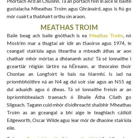
Phortach Ard an Chuilinn. Tá an portach féin in aice le bailte
gustalacha Mheathas Troim agus Ghránaird, agus is fiú go
mór cuairt a thabhairt orthu sin araon.
MEATHAS TROIM
Baile beag ach baile gnóthach is ea
Meathas Troim
, nó
Mostrim mar a thugtaí air idir an tSaoirse agus 1974, le
ceangail stairiúla agus liteartha a mbeadh áthas ar aon
chathair mhór mórtas a dhéanamh astu! Tá sé lonnaithe i
gceartlár réigiún lártíre na hÉireann, ar theorainn thoir
Chontae an Longfoirt le hais na hIarmhí. Is iad na
príomhbhóithre ná an N4 ag dul soir siar agus an N55 ag
dul aduaidh agus ó dheas. Tá sé lonnaithe freisin ar an
bpríomhbhealach traenach ó Bhaile Átha Cliath go
Sligeach. Tagann cuid mhór d’oidhreacht shaibhir Mheathas
Troim as an gceangal a bhí aige le teaghlach cáiliúil
Edgeworth, Oscar Wilde agus lear mór de dhaoine stairiúla
eile.