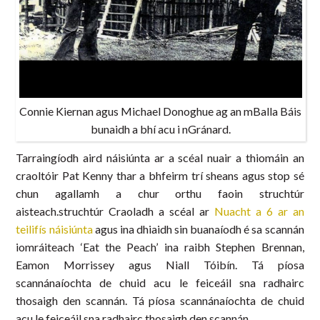
Connie Kiernan agus Michael Donoghue ag an mBalla Báis
bunaidh a bhí acu i nGránard.
Tarraingíodh aird náisiúnta ar a scéal nuair a thiomáin an
craoltóir Pat Kenny thar a bhfeirm trí sheans agus stop sé
chun agallamh a chur orthu faoin struchtúr
aisteach.
struchtúr Craoladh a scéal ar
Nuacht a 6 ar an
teilifís náisiúnta
agus ina dhiaidh sin buanaíodh é sa scannán
iomráiteach ‘Eat the Peach’ ina raibh Stephen Brennan,
Eamon Morrissey agus Niall Tóibín. Tá píosa
scannánaíochta de chuid acu le feiceáil sna radhairc
thosaigh den scannán. Tá píosa scannánaíochta de chuid
acu le feiceáil sna radhairc thosaigh den scannán.