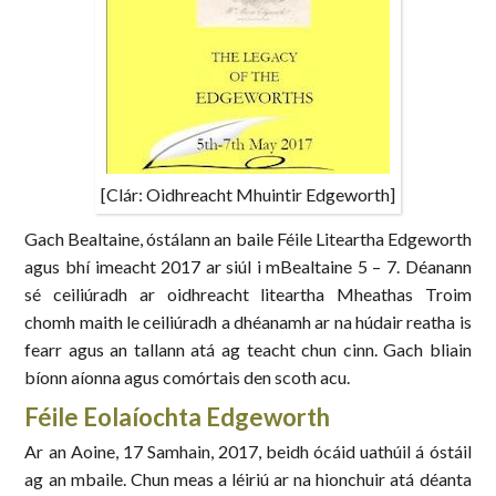
[Clár: Oidhreacht Mhuintir Edgeworth]
Gach Bealtaine, óstálann an baile Féile Liteartha Edgeworth
agus bhí imeacht 2017 ar siúl i mBealtaine 5 – 7. Déanann
sé ceiliúradh ar oidhreacht liteartha Mheathas Troim
chomh maith le ceiliúradh a dhéanamh ar na húdair reatha is
fearr agus an tallann atá ag teacht chun cinn. Gach bliain
bíonn aíonna agus comórtais den scoth acu.
Féile Eolaíochta Edgeworth
Ar an Aoine, 17 Samhain, 2017, beidh ócáid uathúil á óstáil
ag an mbaile. Chun meas a léiriú ar na hionchuir atá déanta