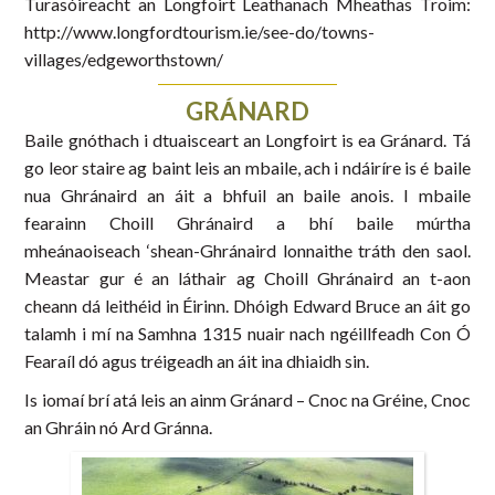
Turasóireacht an Longfoirt Leathanach Mheathas Troim:
http://www.longfordtourism.ie/see-do/towns-
villages/edgeworthstown/
GRÁNARD
Baile gnóthach i dtuaisceart an Longfoirt is ea Gránard. Tá
go leor staire ag baint leis an mbaile, ach i ndáiríre is é baile
nua Ghránaird an áit a bhfuil an baile anois. I mbaile
fearainn Choill Ghránaird a bhí baile múrtha
mheánaoiseach ‘shean-Ghránaird lonnaithe tráth den saol.
Meastar gur é an láthair ag Choill Ghránaird an t-aon
cheann dá leithéid in Éirinn. Dhóigh Edward Bruce an áit go
talamh i mí na Samhna 1315 nuair nach ngéillfeadh Con Ó
Fearaíl dó agus tréigeadh an áit ina dhiaidh sin.
Is iomaí brí atá leis an ainm Gránard – Cnoc na Gréine, Cnoc
an Ghráin nó Ard Gránna.