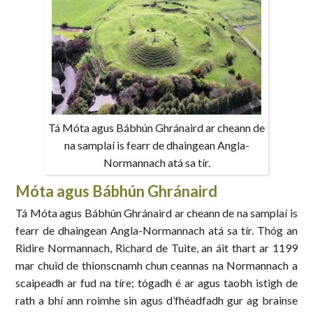
Tá Móta agus Bábhún Ghránaird ar cheann de
na samplaí is fearr de dhaingean Angla-
Normannach atá sa tír.
Móta agus Bábhún Ghránaird
Tá Móta agus Bábhún Ghránaird ar cheann de na samplaí is
fearr de dhaingean Angla-Normannach atá sa tír. Thóg an
Ridire Normannach, Richard de Tuite, an áit thart ar 1199
mar chuid de thionscnamh chun ceannas na Normannach a
scaipeadh ar fud na tíre; tógadh é ar agus taobh istigh de
rath a bhí ann roimhe sin agus d’fhéadfadh gur ag brainse