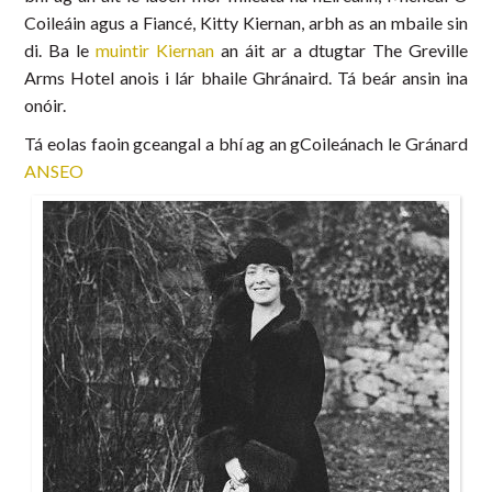
Coileáin agus a Fiancé, Kitty Kiernan, arbh as an mbaile sin
di. Ba le
muintir Kiernan
an áit ar a dtugtar The Greville
Arms Hotel anois i lár bhaile Ghránaird. Tá beár ansin ina
onóir.
Tá eolas faoin gceangal a bhí ag an gCoileánach le Gránard
ANSEO