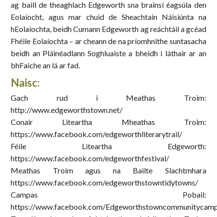
ag baill de theaghlach Edgeworth sna brainsí éagsúla den
Eolaíocht, agus mar chuid de Sheachtain Náisiúnta na
hEolaíochta, beidh Cumann Edgeworth ag reáchtáil a gcéad
Fhéile Eolaíochta – ar cheann de na príomhnithe suntasacha
beidh an Pláinéadlann Soghluaiste a bheidh i láthair ar an
bhFaiche an lá ar fad.
Naisc:
Gach rud i Meathas Troim:
http://www.edgeworthstown.net/
Conair Liteartha Mheathas Troim:
https://www.facebook.com/edgeworthliterarytrail/
Féile Liteartha Edgeworth:
https://www.facebook.com/edgeworthfestival/
Meathas Troim agus na Bailte Slachtmhara
https://www.facebook.com/edgeworthstowntidytowns/
Campas Pobail:
https://www.facebook.com/Edgeworthstowncommunitycamp