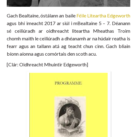
Gach Bealtaine, óstálann an baile
Féile Liteartha Edgeworth
agus bhí imeacht 2017 ar siúl i mBealtaine 5 – 7. Déanann
sé ceiliúradh ar oidhreacht liteartha Mheathas Troim
chomh maith le ceiliúradh a dhéanamh ar na húdair reatha is
fearr agus an tallann atá ag teacht chun cinn. Gach bliain
bíonn aíonna agus comórtais den scoth acu.
[Clár: Oidhreacht Mhuintir Edgeworth]