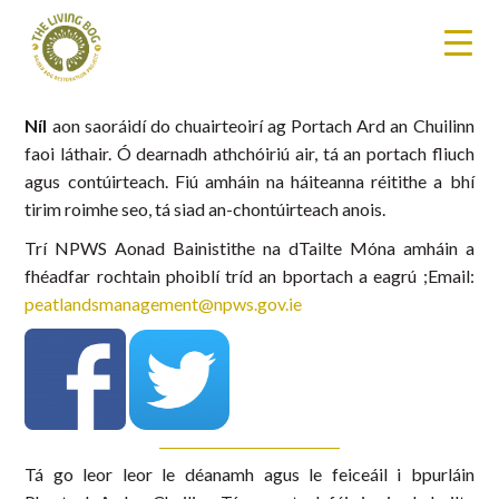
Níl
aon saoráidí do chuairteoirí ag Portach Ard an Chuilinn
faoi láthair. Ó dearnadh athchóiriú air, tá an portach fliuch
agus contúirteach. Fiú amháin na háiteanna réitithe a bhí
tirim roimhe seo, tá siad an-chontúirteach anois.
Trí NPWS Aonad Bainistithe na dTailte Móna amháin a
fhéadfar rochtain phoiblí tríd an bportach a eagrú ;Email:
peatlandsmanagement@npws.gov.ie
Tá go leor leor le déanamh agus le feiceáil i bpurláin