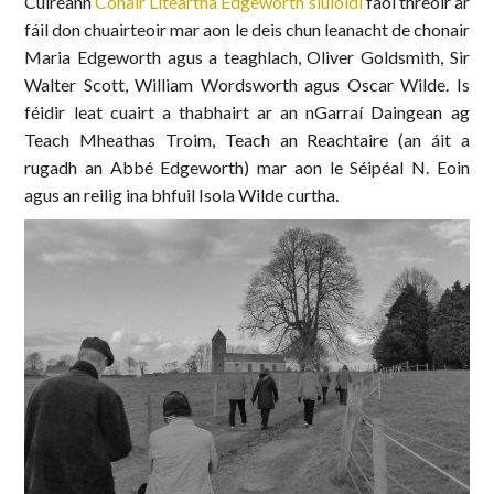
Cuireann
Conair Liteartha Edgeworth siúlóidí
faoi threoir ar
fáil don chuairteoir mar aon le deis chun leanacht de chonair
Maria Edgeworth agus a teaghlach, Oliver Goldsmith, Sir
Walter Scott, William Wordsworth agus Oscar Wilde. Is
féidir leat cuairt a thabhairt ar an nGarraí Daingean ag
Teach Mheathas Troim, Teach an Reachtaire (an áit a
rugadh an Abbé Edgeworth) mar aon le Séipéal N. Eoin
agus an reilig ina bhfuil Isola Wilde curtha.