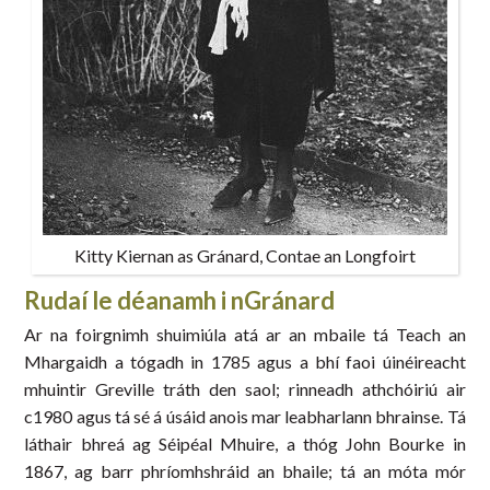
Kitty Kiernan as Gránard, Contae an Longfoirt
Rudaí le déanamh i nGránard
Ar na foirgnimh shuimiúla atá ar an mbaile tá Teach an
Mhargaidh a tógadh in 1785 agus a bhí faoi úinéireacht
mhuintir Greville tráth den saol; rinneadh athchóiriú air
c1980 agus tá sé á úsáid anois mar leabharlann bhrainse. Tá
láthair bhreá ag Séipéal Mhuire, a thóg John Bourke in
1867, ag barr phríomhshráid an bhaile; tá an móta mór