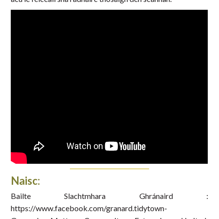
Naisc:
Bailte Slachtmhara Ghránaird :
https://www.facebook.com/granard.tidytown-