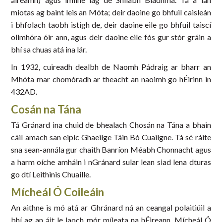
miotas ag baint leis an Móta; deir daoine go bhfuil caisleán
i bhfolach taobh istigh de, deir daoine eile go bhfuil taiscí
ollmhóra óir ann, agus deir daoine eile fós gur stór gráin a
bhí sa chuas atá ina lár.
In 1932, cuireadh dealbh de Naomh Pádraig ar bharr an
Mhóta mar chomóradh ar theacht an naoimh go hÉirinn in
432AD.
Cosán na Tána
Tá Gránard ina chuid de bhealach Chosán na Tána a bhain
cáil amach san eipic Ghaeilge Táin Bó Cuailgne. Tá sé ráite
sna sean-annála gur chaith Banríon Méabh Chonnacht agus
a harm oíche amháin i nGránard sular lean siad lena dturas
go dtí Leithinis Chuaille.
Mícheál Ó Coileáin
An aithne is mó atá ar Ghránard ná an ceangal polaitiúil a
bhí ag an áit le laoch mór míleata na hÉireann, Mícheál Ó