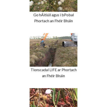
Go hÁitiúil agus i bPobal
Phortach an Fhéir Bháin
Tionscadal LIFE ar Phortach
an Fhéir Bháin