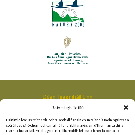
Déan Teagmháil Linn
Aonad Bainistithe na dTailte Móna,
Bainistigh Toiliú
An Roinn Tithíochta, Rialtais Áitiúil agus Oidhreachta,
Bóthair an Bhaile Nua,
Bainimid leas as teicneolaíochtaí amhail fianáin chun faisnéis faoin ngaireas a
Loch Garman,
stóráil agus/nó chun rochtain a fháil ar an bhfaisnéis sin d’fhonn an taithí is
fearr a chur ar fáil. Má thugann tú toiliú maidir leis na teicneolaíochtaí seo
peatlandsmanagement@housing.gov.ie